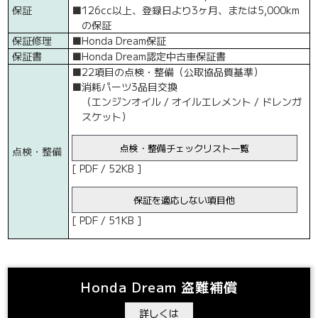
保証
■
126cc以上、登録日より3ヶ月、または5,000km
の保証
保証修理
■
Honda Dream保証
保証書
■
Honda Dream認定中古車保証書
■
22項目の点検・整備（公取協品質基準）
■
消耗パーツ3品目交換
（エンジンオイル / オイルエレメント / ドレンガ
スケット）
点検・整備チェックリスト一覧
点検・整備
[ PDF / 52KB ]
保証を適応しない項目他
[ PDF / 51KB ]
Honda Dream 盗難補償
詳しくは