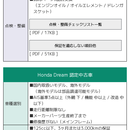
（エンジンオイル / オイルエレメント / ドレンガ
スケット）
点検・整備チェックリスト一覧
点検・整備
[ PDF / 17KB ]
保証を適応しない項目他
[ PDF / 51KB ]
Honda Dream 認定中古車
■
国内取扱いモデル、海外モデル
（海外モデルは部品調達可能モデル）
■
AIS基準3点以上（外観 下 / 機能 中以上 / 改造 中
車種選別
以下）
■
走行距離制限なし
■
メーカーパーツ生産終了まで
■
修復歴がない（メインフレーム）
■
125cc以下、3ヶ月または3,000kmの保証