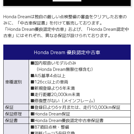
Honda Dreamは独自の厳しい点検整備の審査をクリアしたお車の
みに、「中古車保証書」を付けて販売しております。
「Honda Dream優良認定中古車」および、「Honda Dream認定中
古車」にはそれぞれ、異なる保証が設けられております。
Honda Dream 優良認定中古車
■
国内取扱いモデルのみ
（Honda Dream無限仕様含む）
■
AIS基準4点以上
車種選別
■
126cc以上の車両
■
新規登録より6年未満
■
走行距離20,000km未満
■
修復歴がない（メインフレーム）
保証
■
登録日より6ヶ月または、走行10,000km保証
保証修理
■
Honda Dream保証
保証書
■
Honda Dream優良認定中古車保証書
■
87項目点検・整備
■
消耗パーツ3品目交換