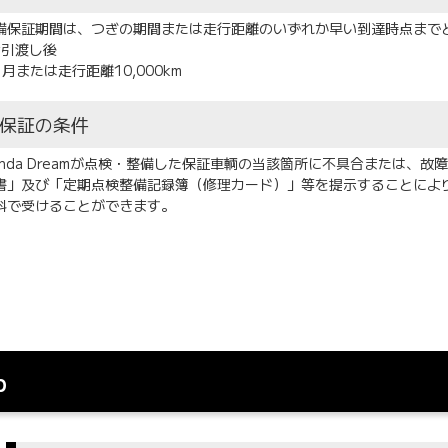
備保証期間は、つぎの期間または走行距離のいずれか早い到達時点まで
お引渡し後
ヶ月または走行距離10,000km
保証の条件
onda Dreamが点検・整備した保証車輌の当該箇所に不具合または、故障が
書」及び「定期点検整備記録簿（修理カード）」等を提示することにより、 
料で受けることができます。
b