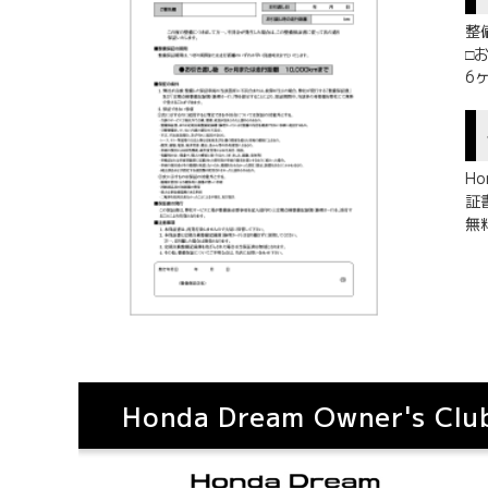
整
□
6
H
証
無
Honda Dream Owner's Clu