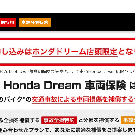
全損特約
事故分損特約
※ZuttoRide小額短期保険の保険代理店であるHonda Dreamに限りま