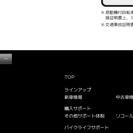
※
原動機付自転車
録証明書上、
※
交通事故証明
︿
TOP
ラインアップ
新車情報
中古車
購入サポート
その他サポート体制
リコー
バイクライフサポート