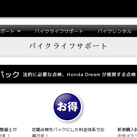
サポート
バイクライフサポート
バイクレンタル
バイクライフサポート
スパック
法的に必要な点検、Honda Dream が推奨する
の整備士が
定期点検をパックにした料金体系でお
新車購入
です！
得です！
のタイミ